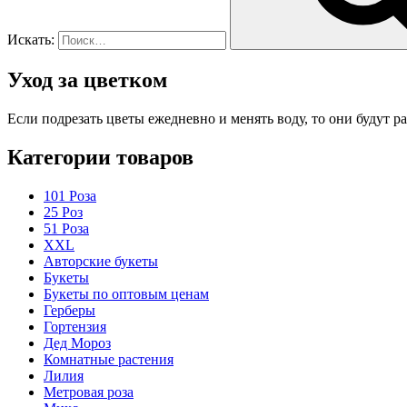
Искать:
Уход за цветком
Если подрезать цветы ежедневно и менять воду, то они будут ра
Категории товаров
101 Роза
25 Роз
51 Роза
XXL
Авторские букеты
Букеты
Букеты по оптовым ценам
Герберы
Гортензия
Дед Мороз
Комнатные растения
Лилия
Метровая роза