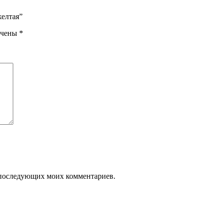
желтая”
ечены
*
ля последующих моих комментариев.