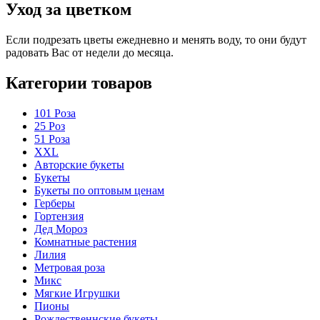
Уход за цветком
Если подрезать цветы ежедневно и менять воду, то они будут
радовать Вас от недели до месяца.
Категории товаров
101 Роза
25 Роз
51 Роза
XXL
Авторские букеты
Букеты
Букеты по оптовым ценам
Герберы
Гортензия
Дед Мороз
Комнатные растения
Лилия
Метровая роза
Микс
Мягкие Игрушки
Пионы
Рождественнские букеты