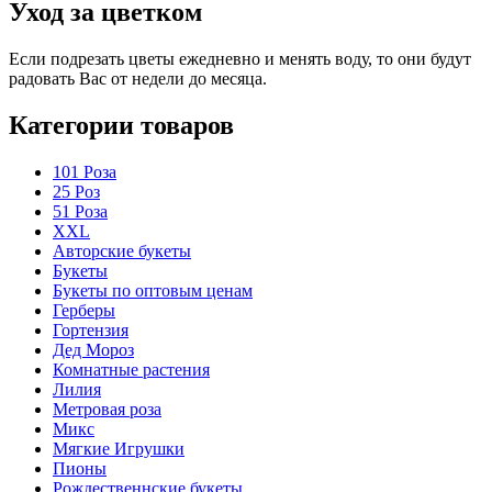
Уход за цветком
Если подрезать цветы ежедневно и менять воду, то они будут
радовать Вас от недели до месяца.
Категории товаров
101 Роза
25 Роз
51 Роза
XXL
Авторские букеты
Букеты
Букеты по оптовым ценам
Герберы
Гортензия
Дед Мороз
Комнатные растения
Лилия
Метровая роза
Микс
Мягкие Игрушки
Пионы
Рождественнские букеты