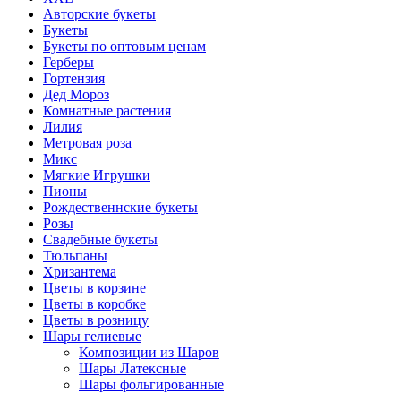
Авторские букеты
Букеты
Букеты по оптовым ценам
Герберы
Гортензия
Дед Мороз
Комнатные растения
Лилия
Метровая роза
Микс
Мягкие Игрушки
Пионы
Рождественнские букеты
Розы
Свадебные букеты
Тюльпаны
Хризантема
Цветы в корзине
Цветы в коробке
Цветы в розницу
Шары гелиевые
Композиции из Шаров
Шары Латексные
Шары фольгированные