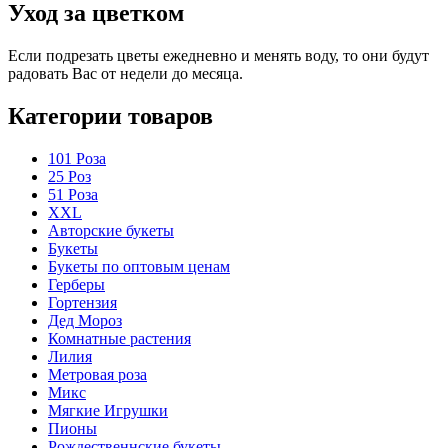
Уход за цветком
Если подрезать цветы ежедневно и менять воду, то они будут
радовать Вас от недели до месяца.
Категории товаров
101 Роза
25 Роз
51 Роза
XXL
Авторские букеты
Букеты
Букеты по оптовым ценам
Герберы
Гортензия
Дед Мороз
Комнатные растения
Лилия
Метровая роза
Микс
Мягкие Игрушки
Пионы
Рождественнские букеты